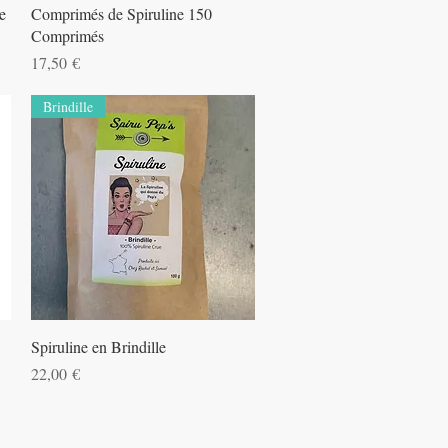
Aperçu rapide
e
Comprimés de Spiruline 150
Comprimés
Prix
17,50 €
Brindille
Aperçu rapide
Spiruline en Brindille
Prix
22,00 €