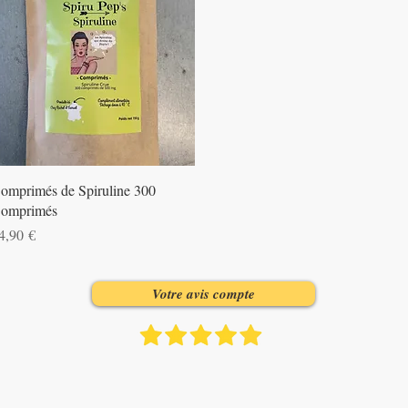
Aperçu rapide
omprimés de Spiruline 300
omprimés
rix
4,90 €
Votre avis compte