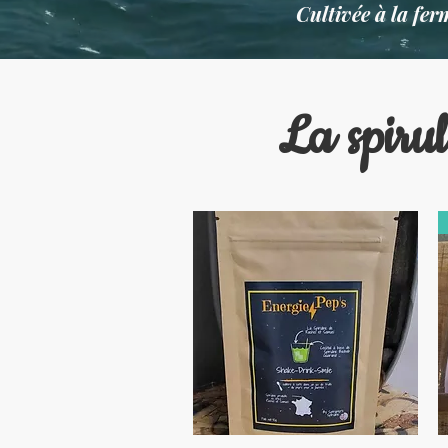
Cultivée à la ferm
La spirul