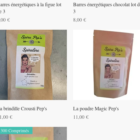
Aperçu rapide
Aperçu rapide
arres énergétiques à la figue lot
Barres énergétiques chocolat lot d
e 3
3
rix
Prix
,00 €
8,00 €
Aperçu rapide
Aperçu rapide
a brindille Crousti Pep's
La poudre Magic Pep's
rix
Prix
1,00 €
11,00 €
300 Comprimés