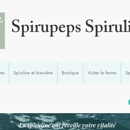
Spirupeps Spirul
ine
Spiruline et bien-être
Boutique
Visiter la ferme
Sp
La spiruline qui réveille votre vitalité