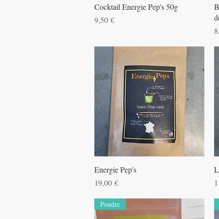
Aperçu rapide
Cocktail Energie Pep's 50g
B
d
Prix
9,50 €
P
8
Aperçu rapide
Energie Pep's
L
Prix
P
19,00 €
1
Poudre