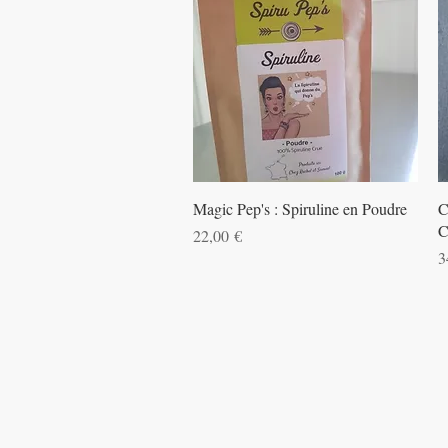
Aperçu rapide
Magic Pep's : Spiruline en Poudre
C
C
Prix
22,00 €
P
3