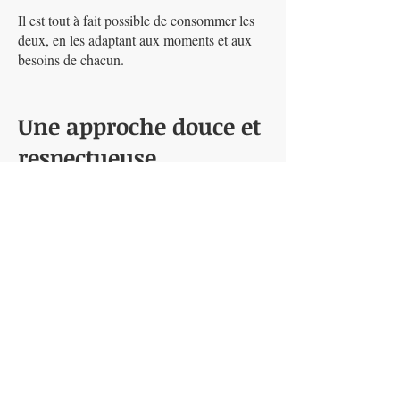
Il est tout à fait possible de consommer les
deux, en les adaptant aux moments et aux
besoins de chacun.
Une approche douce et
respectueuse
Introduite progressivement et consommée
dans de bonnes conditions, la spiruline
s’intègre naturellement au quotidien, sans
brusquer l’organisme.
À la ferme, nous privilégions une approche
simple, respectueuse du vivant et toujours à
l’écoute du corps.