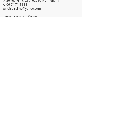
📍 26 rue Principale, 62910 Moringhem
📞 06 74 71 18 38
📧
fcfspiruline@yahoo.com
Vente directe à la ferme
Mercredi matin & samedi matin de 9h à 12h
Mentions légales
Mentions légales
Conditions générales de vente
Politique de confidentialité
© SpiruPeps – Spiruline cultivée à la ferme, dans le
respect du vivant