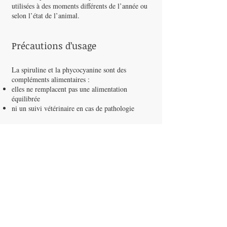
utilisées à des moments différents de l’année ou
selon l’état de l’animal.
Précautions d’usage
La spiruline et la phycocyanine sont des
compléments alimentaires :
elles ne remplacent pas une alimentation
équilibrée
ni un suivi vétérinaire en cas de pathologie
Par précaution, demander l’avis d’un
professionnel en cas :
d’excès de fer connu
de problèmes rénaux
de crise de goutte ou d’acide urique élevé
de pathologies lourdes ou traitement médical en
cours